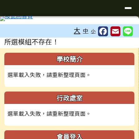
臺南市學甲區學甲國小全球資訊網
導覽列
跳至主內容區
工具列
大
中
小
頁尾區域
主內容區域
所選模組不存在！
左邊區域內容
學校簡介
選單載入失敗，請重新整理頁面。
行政處室
選單載入失敗，請重新整理頁面。
會員登入